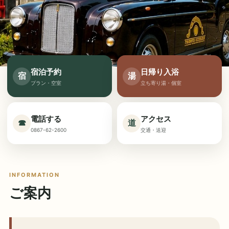
宿泊予約
日帰り入浴
宿
湯
プラン・空室
立ち寄り湯・個室
電話する
アクセス
☎
道
0867-62-2600
交通・送迎
INFORMATION
ご案内