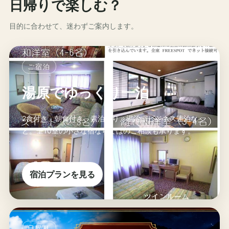
日帰りで楽しむ？
目的に合わせて、迷わずご案内します。
ご宿泊
湯原でゆっくり一泊
2食付き、朝食付き、素泊まり、湯治、ビジネス連泊な
ど。全10室の小さな宿ならではのご相談も承ります。
宿泊プランを見る
日帰り