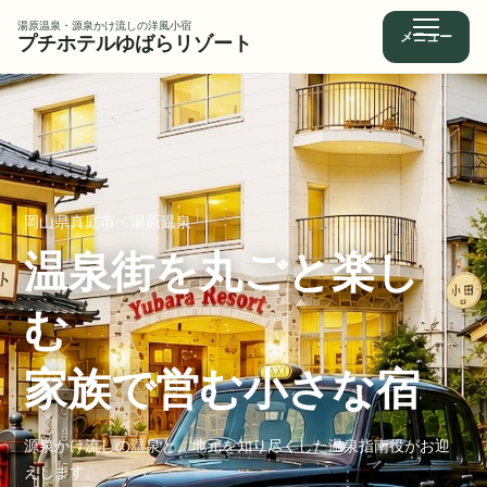
湯原温泉・源泉かけ流しの洋風小宿
メニュー
プチホテルゆばらリゾート
岡山県真庭市・湯原温泉
温泉街を丸ごと楽し
む
家族で営む小さな宿
源泉かけ流しの温泉と、地元を知り尽くした温泉指南役がお迎
えします。